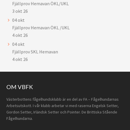
Fjällprov Hemavan ÖKL/UKL
3 okt 26
04
okt
Fjällprov Hemavan ÖKL /UKL
4 okt 26
04
okt
Fjällprov SKL Hemavan
4 okt 26
Footer
OM VBFK
Västerbottens fågelhundsklubb är en del av FA – Fågelhundarnas
Arbetsutskott. I vår klubb arbetar vi med raserna Engelsk Setter,
Gordon Setter, Irländsk Setter och Pointer. De Brittiska Stående
Fågelhundarna.