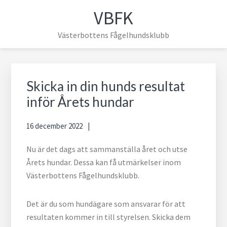
Hoppa
Hoppa
Hoppa
Hoppa
VBFK
till
till
till
till
huvudnavigering
huvudinnehåll
det
sidfot
Västerbottens Fågelhundsklubb
primära
sidofältet
Primärt
sidofält
Skicka in din hunds resultat
inför Årets hundar
16 december 2022
Nu är det dags att sammanställa året och utse
Årets hundar. Dessa kan få utmärkelser inom
Västerbottens Fågelhundsklubb.
Det är du som hundägare som ansvarar för att
resultaten kommer in till styrelsen. Skicka dem