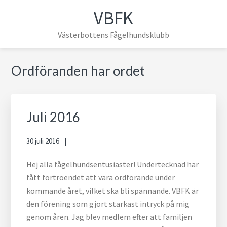
Hoppa
Hoppa
Hoppa
Hoppa
VBFK
till
till
till
till
huvudnavigering
huvudinnehåll
det
sidfot
Västerbottens Fågelhundsklubb
primära
sidofältet
Primärt
Ordföranden har ordet
sidofält
Juli 2016
30 juli 2016
Hej alla fågelhundsentusiaster! Undertecknad har
fått förtroendet att vara ordförande under
kommande året, vilket ska bli spännande. VBFK är
den förening som gjort starkast intryck på mig
genom åren. Jag blev medlem efter att familjen