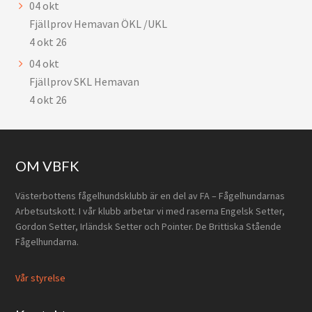
04
okt
Fjällprov Hemavan ÖKL /UKL
4 okt 26
04
okt
Fjällprov SKL Hemavan
4 okt 26
Footer
OM VBFK
Västerbottens fågelhundsklubb är en del av FA – Fågelhundarnas
Arbetsutskott. I vår klubb arbetar vi med raserna Engelsk Setter,
Gordon Setter, Irländsk Setter och Pointer. De Brittiska Stående
Fågelhundarna.
Vår styrelse