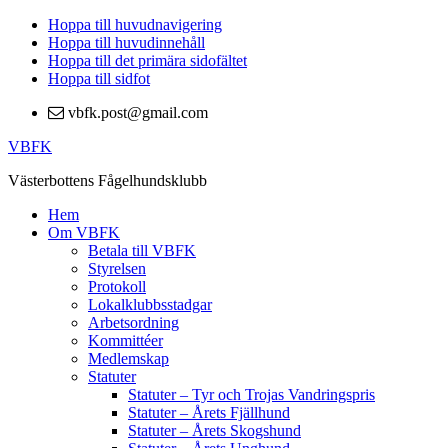
Hoppa till huvudnavigering
Hoppa till huvudinnehåll
Hoppa till det primära sidofältet
Hoppa till sidfot
vbfk.post@gmail.com
VBFK
Västerbottens Fågelhundsklubb
Hem
Om VBFK
Betala till VBFK
Styrelsen
Protokoll
Lokalklubbsstadgar
Arbetsordning
Kommittéer
Medlemskap
Statuter
Statuter – Tyr och Trojas Vandringspris
Statuter – Årets Fjällhund
Statuter – Årets Skogshund