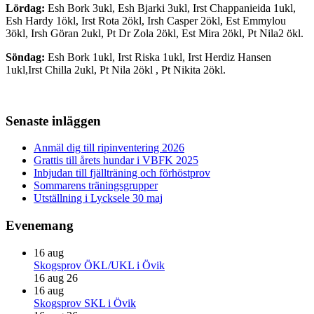
Lördag:
Esh Bork 3ukl, Esh Bjarki 3ukl, Irst Chappanieida 1ukl,
Esh Hardy 1ökl, Irst Rota 2ökl, Irsh Casper 2ökl, Est Emmylou
3ökl, Irsh Göran 2ukl, Pt Dr Zola 2ökl, Est Mira 2ökl, Pt Nila2 ökl.
Söndag:
Esh Bork 1ukl, Irst Riska 1ukl, Irst Herdiz Hansen
1ukl,Irst Chilla 2ukl, Pt Nila 2ökl , Pt Nikita 2ökl.
Primärt
Senaste inläggen
sidofält
Anmäl dig till ripinventering 2026
Grattis till årets hundar i VBFK 2025
Inbjudan till fjällträning och förhöstprov
Sommarens träningsgrupper
Utställning i Lycksele 30 maj
Evenemang
16
aug
Skogsprov ÖKL/UKL i Övik
16 aug 26
16
aug
Skogsprov SKL i Övik