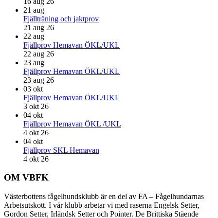
16 aug 26
21
aug
Fjällträning och jaktprov
21 aug 26
22
aug
Fjällprov Hemavan ÖKL/UKL
22 aug 26
23
aug
Fjällprov Hemavan ÖKL/UKL
23 aug 26
03
okt
Fjällprov Hemavan ÖKL/UKL
3 okt 26
04
okt
Fjällprov Hemavan ÖKL /UKL
4 okt 26
04
okt
Fjällprov SKL Hemavan
4 okt 26
Footer
OM VBFK
Västerbottens fågelhundsklubb är en del av FA – Fågelhundarnas
Arbetsutskott. I vår klubb arbetar vi med raserna Engelsk Setter,
Gordon Setter, Irländsk Setter och Pointer. De Brittiska Stående