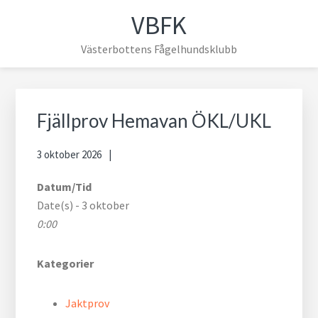
Hoppa
Hoppa
Hoppa
Hoppa
VBFK
till
till
till
till
huvudnavigering
huvudinnehåll
det
sidfot
Västerbottens Fågelhundsklubb
primära
sidofältet
Primärt
sidofält
Fjällprov Hemavan ÖKL/UKL
3 oktober 2026
Datum/Tid
Date(s) - 3 oktober
0:00
Kategorier
Jaktprov