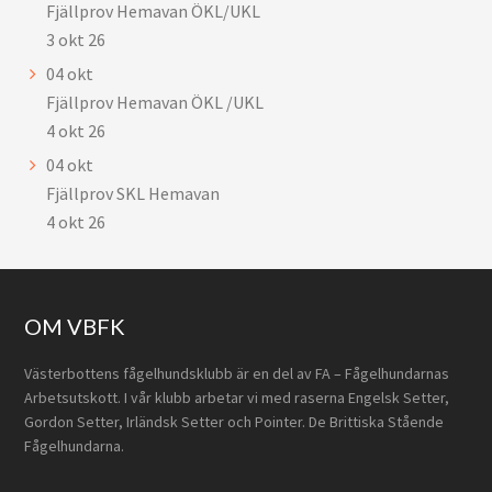
Fjällprov Hemavan ÖKL/UKL
3 okt 26
04
okt
Fjällprov Hemavan ÖKL /UKL
4 okt 26
04
okt
Fjällprov SKL Hemavan
4 okt 26
Footer
OM VBFK
Västerbottens fågelhundsklubb är en del av FA – Fågelhundarnas
Arbetsutskott. I vår klubb arbetar vi med raserna Engelsk Setter,
Gordon Setter, Irländsk Setter och Pointer. De Brittiska Stående
Fågelhundarna.