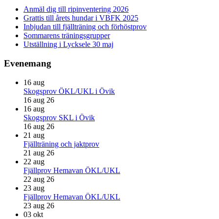
sidofält
Anmäl dig till ripinventering 2026
Grattis till årets hundar i VBFK 2025
Inbjudan till fjällträning och förhöstprov
Sommarens träningsgrupper
Utställning i Lycksele 30 maj
Evenemang
16
aug
Skogsprov ÖKL/UKL i Övik
16 aug 26
16
aug
Skogsprov SKL i Övik
16 aug 26
21
aug
Fjällträning och jaktprov
21 aug 26
22
aug
Fjällprov Hemavan ÖKL/UKL
22 aug 26
23
aug
Fjällprov Hemavan ÖKL/UKL
23 aug 26
03
okt