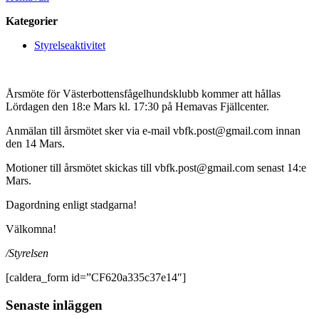
Kategorier
Styrelseaktivitet
Årsmöte för Västerbottensfågelhundsklubb kommer att hållas
Lördagen den 18:e Mars kl. 17:30 på Hemavas Fjällcenter.
Anmälan till årsmötet sker via e-mail vbfk.post@gmail.com innan
den 14 Mars.
Motioner till årsmötet skickas till vbfk.post@gmail.com senast 14:e
Mars.
Dagordning enligt stadgarna!
Välkomna!
/Styrelsen
[caldera_form id=”CF620a335c37e14″]
Primärt
Senaste inläggen