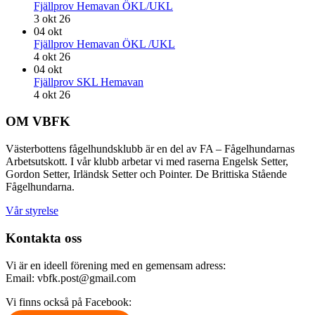
Fjällprov Hemavan ÖKL/UKL
3 okt 26
04
okt
Fjällprov Hemavan ÖKL /UKL
4 okt 26
04
okt
Fjällprov SKL Hemavan
4 okt 26
Footer
OM VBFK
Västerbottens fågelhundsklubb är en del av FA – Fågelhundarnas
Arbetsutskott. I vår klubb arbetar vi med raserna Engelsk Setter,
Gordon Setter, Irländsk Setter och Pointer. De Brittiska Stående
Fågelhundarna.
Vår styrelse
Kontakta oss
Vi är en ideell förening med en gemensam adress:
Email: vbfk.post@gmail.com
Vi finns också på Facebook: