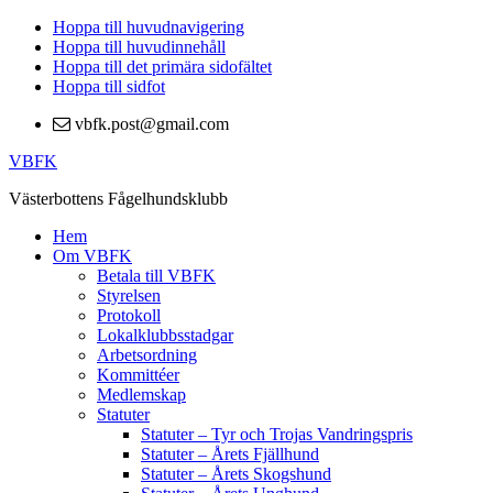
Hoppa till huvudnavigering
Hoppa till huvudinnehåll
Hoppa till det primära sidofältet
Hoppa till sidfot
vbfk.post@gmail.com
VBFK
Västerbottens Fågelhundsklubb
Hem
Om VBFK
Betala till VBFK
Styrelsen
Protokoll
Lokalklubbsstadgar
Arbetsordning
Kommittéer
Medlemskap
Statuter
Statuter – Tyr och Trojas Vandringspris
Statuter – Årets Fjällhund
Statuter – Årets Skogshund