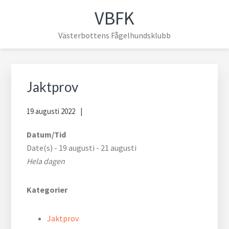
Hoppa
Hoppa
Hoppa
Hoppa
VBFK
till
till
till
till
huvudnavigering
huvudinnehåll
det
sidfot
Västerbottens Fågelhundsklubb
primära
sidofältet
Primärt
sidofält
Jaktprov
19 augusti 2022
Datum/Tid
Date(s) - 19 augusti - 21 augusti
Hela dagen
Kategorier
Jaktprov