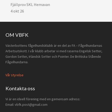
Fjällprov SKL Hemavan
4 okt 26
Footer
OM VBFK
Västerbottens fågelhundsklubb är en del av FA – Fågelhundarnas
Arbetsutskott. I vår klubb arbetar vi med raserna Engelsk Setter,
Gordon Setter, Irländsk Setter och Pointer. De Brittiska Stående
Fågelhundarna.
Vår styrelse
Kontakta oss
Vi är en ideell förening med en gemensam adress:
Email: vbfk.post@gmail.com