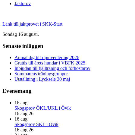
Jaktprov
Länk till jaktprovet i SKK-Start
Söndag 16 augusti.
Primärt
Senaste inläggen
sidofält
Anmäl dig till ripinventering 2026
Grattis till årets hundar i VBFK 2025
Inbjudan till fjällträning och förhöstprov
Sommarens träningsgrupper
Utställning i Lycksele 30 maj
Evenemang
16
aug
Skogsprov ÖKL/UKL i Övik
16 aug 26
16
aug
Skogsprov SKL i Övik
16 aug 26