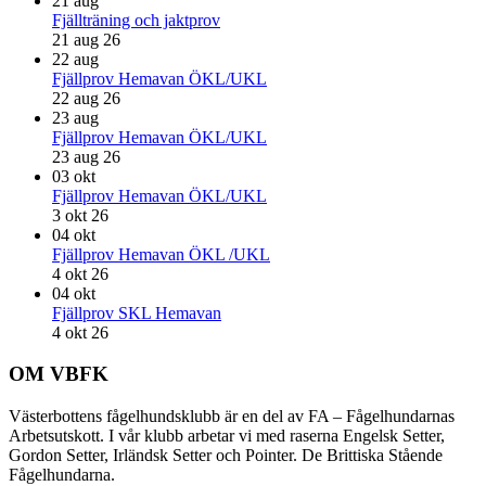
21
aug
Fjällträning och jaktprov
21 aug 26
22
aug
Fjällprov Hemavan ÖKL/UKL
22 aug 26
23
aug
Fjällprov Hemavan ÖKL/UKL
23 aug 26
03
okt
Fjällprov Hemavan ÖKL/UKL
3 okt 26
04
okt
Fjällprov Hemavan ÖKL /UKL
4 okt 26
04
okt
Fjällprov SKL Hemavan
4 okt 26
Footer
OM VBFK
Västerbottens fågelhundsklubb är en del av FA – Fågelhundarnas
Arbetsutskott. I vår klubb arbetar vi med raserna Engelsk Setter,
Gordon Setter, Irländsk Setter och Pointer. De Brittiska Stående
Fågelhundarna.