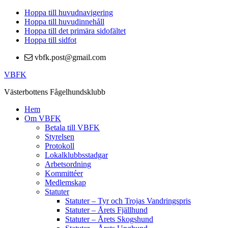
Hoppa till huvudnavigering
Hoppa till huvudinnehåll
Hoppa till det primära sidofältet
Hoppa till sidfot
vbfk.post@gmail.com
VBFK
Västerbottens Fågelhundsklubb
Hem
Om VBFK
Betala till VBFK
Styrelsen
Protokoll
Lokalklubbsstadgar
Arbetsordning
Kommittéer
Medlemskap
Statuter
Statuter – Tyr och Trojas Vandringspris
Statuter – Årets Fjällhund
Statuter – Årets Skogshund