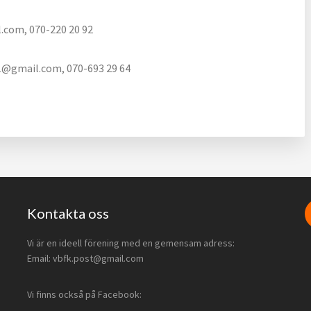
.com, 070-220 20 92
r71@gmail.com, 070-693 29 64
Kontakta oss
Vi är en ideell förening med en gemensam adress:
Email: vbfk.post@gmail.com
Vi finns också på Facebook: