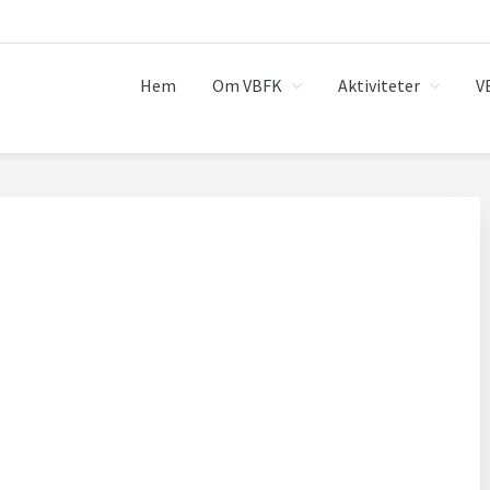
Hem
Om VBFK
Aktiviteter
V