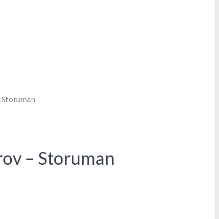
i Storuman.
rov – Storuman