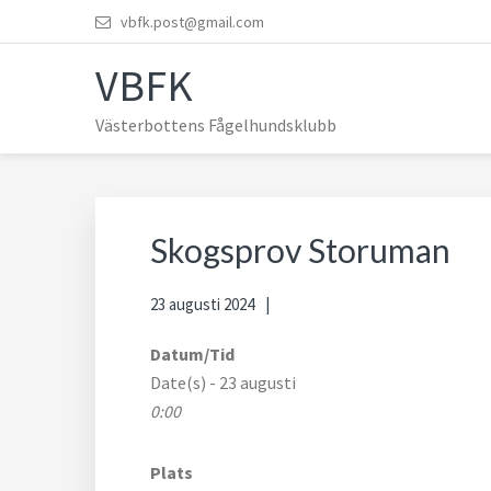
Hoppa
Hoppa
Hoppa
Hoppa
vbfk.post@gmail.com
till
till
till
till
VBFK
huvudnavigering
huvudinnehåll
det
sidfot
primära
Västerbottens Fågelhundsklubb
sidofältet
Skogsprov Storuman
23 augusti 2024
Datum/Tid
Date(s) - 23 augusti
0:00
Plats