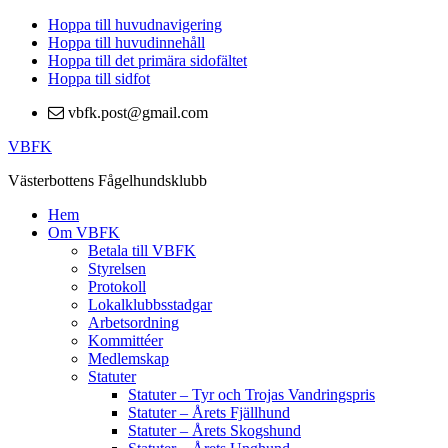
Hoppa till huvudnavigering
Hoppa till huvudinnehåll
Hoppa till det primära sidofältet
Hoppa till sidfot
vbfk.post@gmail.com
VBFK
Västerbottens Fågelhundsklubb
Hem
Om VBFK
Betala till VBFK
Styrelsen
Protokoll
Lokalklubbsstadgar
Arbetsordning
Kommittéer
Medlemskap
Statuter
Statuter – Tyr och Trojas Vandringspris
Statuter – Årets Fjällhund
Statuter – Årets Skogshund