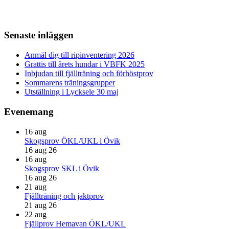
Primärt
Senaste inläggen
sidofält
Anmäl dig till ripinventering 2026
Grattis till årets hundar i VBFK 2025
Inbjudan till fjällträning och förhöstprov
Sommarens träningsgrupper
Utställning i Lycksele 30 maj
Evenemang
16
aug
Skogsprov ÖKL/UKL i Övik
16 aug 26
16
aug
Skogsprov SKL i Övik
16 aug 26
21
aug
Fjällträning och jaktprov
21 aug 26
22
aug
Fjällprov Hemavan ÖKL/UKL