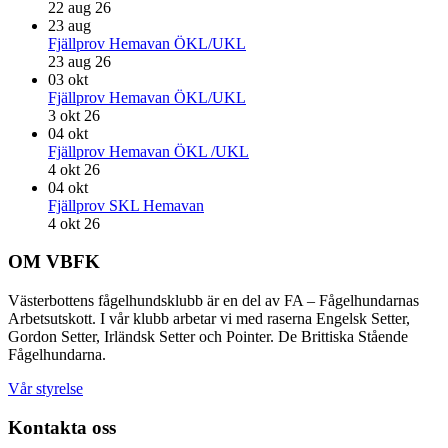
22 aug 26
23
aug
Fjällprov Hemavan ÖKL/UKL
23 aug 26
03
okt
Fjällprov Hemavan ÖKL/UKL
3 okt 26
04
okt
Fjällprov Hemavan ÖKL /UKL
4 okt 26
04
okt
Fjällprov SKL Hemavan
4 okt 26
Footer
OM VBFK
Västerbottens fågelhundsklubb är en del av FA – Fågelhundarnas
Arbetsutskott. I vår klubb arbetar vi med raserna Engelsk Setter,
Gordon Setter, Irländsk Setter och Pointer. De Brittiska Stående
Fågelhundarna.
Vår styrelse
Kontakta oss