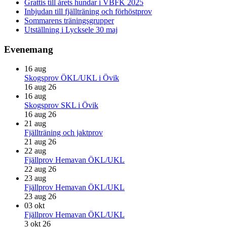
Grattis till årets hundar i VBFK 2025
Inbjudan till fjällträning och förhöstprov
Sommarens träningsgrupper
Utställning i Lycksele 30 maj
Evenemang
16
aug
Skogsprov ÖKL/UKL i Övik
16 aug 26
16
aug
Skogsprov SKL i Övik
16 aug 26
21
aug
Fjällträning och jaktprov
21 aug 26
22
aug
Fjällprov Hemavan ÖKL/UKL
22 aug 26
23
aug
Fjällprov Hemavan ÖKL/UKL
23 aug 26
03
okt
Fjällprov Hemavan ÖKL/UKL
3 okt 26