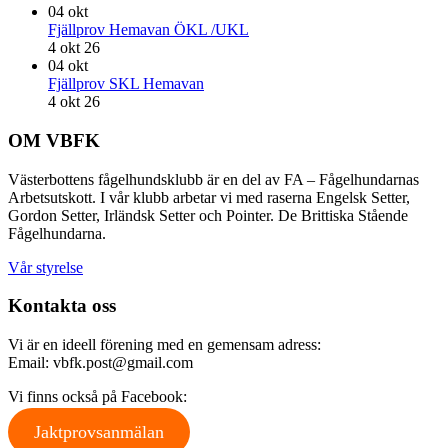
04
okt
Fjällprov Hemavan ÖKL /UKL
4 okt 26
04
okt
Fjällprov SKL Hemavan
4 okt 26
Footer
OM VBFK
Västerbottens fågelhundsklubb är en del av FA – Fågelhundarnas
Arbetsutskott. I vår klubb arbetar vi med raserna Engelsk Setter,
Gordon Setter, Irländsk Setter och Pointer. De Brittiska Stående
Fågelhundarna.
Vår styrelse
Kontakta oss
Vi är en ideell förening med en gemensam adress:
Email: vbfk.post@gmail.com
Vi finns också på Facebook:
Jaktprovsanmälan