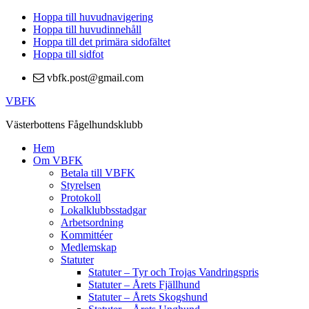
Hoppa till huvudnavigering
Hoppa till huvudinnehåll
Hoppa till det primära sidofältet
Hoppa till sidfot
vbfk.post@gmail.com
VBFK
Västerbottens Fågelhundsklubb
Hem
Om VBFK
Betala till VBFK
Styrelsen
Protokoll
Lokalklubbsstadgar
Arbetsordning
Kommittéer
Medlemskap
Statuter
Statuter – Tyr och Trojas Vandringspris
Statuter – Årets Fjällhund
Statuter – Årets Skogshund