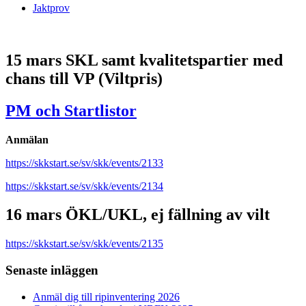
Jaktprov
15 mars SKL samt kvalitetspartier med
chans till VP (Viltpris)
PM och Startlistor
Anmälan
https://skkstart.se/sv/skk/events/2133
https://skkstart.se/sv/skk/events/2134
16 mars ÖKL/UKL, ej fällning av vilt
https://skkstart.se/sv/skk/events/2135
Primärt
Senaste inläggen
sidofält
Anmäl dig till ripinventering 2026