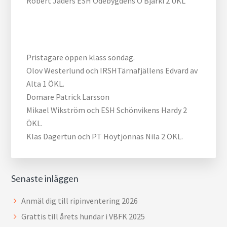
Robert Jäders ESH Ödebygdens O Bjarki 2 UKL
Pristagare öppen klass söndag.
Olov Westerlund och IRSHTärnafjällens Edvard av
Alta 1 ÖKL.
Domare Patrick Larsson
Mikael Wikström och ESH Schönvikens Hardy 2
ÖKL.
Klas Dagertun och PT Höytjönnas Nila 2 ÖKL.
Senaste inläggen
Anmäl dig till ripinventering 2026
Grattis till årets hundar i VBFK 2025