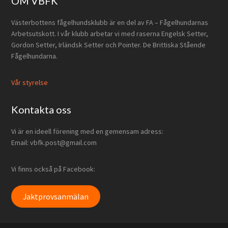
Footer
OM VBFK
Västerbottens fågelhundsklubb är en del av FA – Fågelhundarnas
Arbetsutskott. I vår klubb arbetar vi med raserna Engelsk Setter,
Gordon Setter, Irländsk Setter och Pointer. De Brittiska Stående
Fågelhundarna.
Vår styrelse
Kontakta oss
Vi är en ideell förening med en gemensam adress:
Email: vbfk.post@gmail.com
Vi finns också på Facebook:
Jaktprovsanmälan