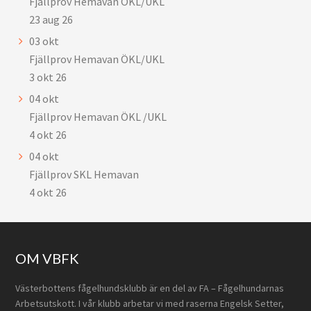
Fjällprov Hemavan ÖKL/UKL
23 aug 26
03
okt
Fjällprov Hemavan ÖKL/UKL
3 okt 26
04
okt
Fjällprov Hemavan ÖKL /UKL
4 okt 26
04
okt
Fjällprov SKL Hemavan
4 okt 26
Footer
OM VBFK
Västerbottens fågelhundsklubb är en del av FA – Fågelhundarnas
Arbetsutskott. I vår klubb arbetar vi med raserna Engelsk Setter,