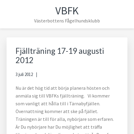
Hoppa
Hoppa
Hoppa
Hoppa
VBFK
till
till
till
till
huvudnavigering
huvudinnehåll
det
sidfot
Västerbottens Fågelhundsklubb
primära
sidofältet
Primärt
sidofält
Fjällträning 17-19 augusti
2012
3 juli 2012
Nu är det hög tid att börja planera hösten och
anmäla sig till VBFKs fjällträning. Vi kommer
som vanligt att hålla till i Tärnabyfjällen.
Övernattning kommer att ske på fjället.
Träningen är till för alla, nybörjare som erfaren.
Är Du nybörjare har Du möjlighet att träffa