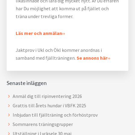
likasinnade och lära dig mycket nytt. Är Du erfaren
har Du möjlighet att komma ut på fjället och
träna under trevliga former.
Läs mer och anmälan››
Jaktprov i Ukl och Ökl kommer anordnas i
samband med fjällträningen.
Se annons här››
Senaste inläggen
Anmäl dig till ripinventering 2026
Grattis till årets hundar i VBFK 2025
Inbjudan till fjällträning och förhöstprov
Sommarens träningsgrupper
Utställning i Lycksele 30 maj