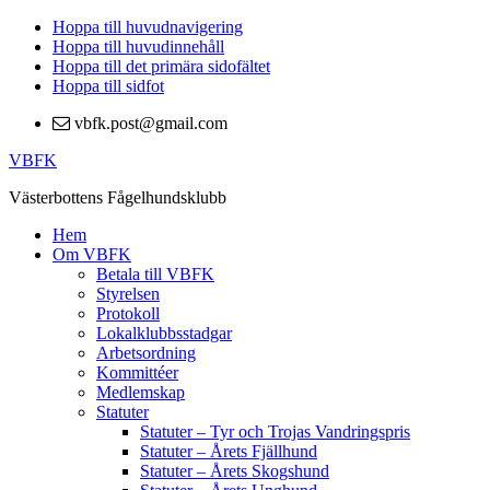
Hoppa till huvudnavigering
Hoppa till huvudinnehåll
Hoppa till det primära sidofältet
Hoppa till sidfot
vbfk.post@gmail.com
VBFK
Västerbottens Fågelhundsklubb
Hem
Om VBFK
Betala till VBFK
Styrelsen
Protokoll
Lokalklubbsstadgar
Arbetsordning
Kommittéer
Medlemskap
Statuter
Statuter – Tyr och Trojas Vandringspris
Statuter – Årets Fjällhund
Statuter – Årets Skogshund