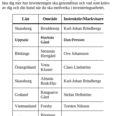
lära dig mer hur inventeringen ska genomföras och vad som krävs
av dig och din hund när du ska medverka i inventeringsarbetet.
Län
Område
Instruktör/Markvisare
Skaraborg
Broddetorp
Karl-Johan Brindbergs
3/4
Hacksta
4/4
Uppsala
Dan Persson
Gård
FU
Stensnäs
Blekinge
Ove Johansson
5/4
Herrgård
Vreta
Östergötland
Claes Lindström
7/4
Kloster
Almnäs
Skaraborg
Karl-Johan Brindbergs
7/4
Bruk/Hjo
Rangsarve
Gotland
Stefan Hellström
8/4
Gård
Västmanland
Forsby
Torsten Nilsson
9/4
Börringe