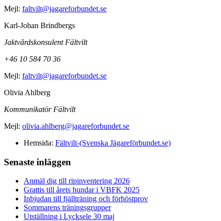
Mejl:
faltvilt@jagareforbundet.se
Karl-Johan Brindbergs
Jaktvårdskonsulent Fältvilt
+46 10 584 70 36
Mejl:
faltvilt@jagareforbundet.se
Olivia Ahlberg
Kommunikatör Fältvilt
Mejl:
olivia.ahlberg@jagareforbundet.se
Hemsida:
Fältvilt-(Svenska Jägareförbundet.se)
Primärt
Senaste inläggen
sidofält
Anmäl dig till ripinventering 2026
Grattis till årets hundar i VBFK 2025
Inbjudan till fjällträning och förhöstprov
Sommarens träningsgrupper
Utställning i Lycksele 30 maj