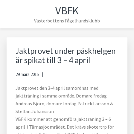
Hoppa
Hoppa
Hoppa
Hoppa
VBFK
till
till
till
till
huvudnavigering
huvudinnehåll
det
sidfot
Västerbottens Fågelhundsklubb
primära
sidofältet
Primärt
sidofält
Jaktprovet under påskhelgen
är spikat till 3 – 4 april
29 mars 2015
Jaktprovet den 3-4 april samordnas med
jaktträning i samma område. Domare fredag
Andreas Björn, domare lördag Patrick Larsson &
Stellan Johansson
VBFK kommer att genomföra jaktträning 3 – 6
april i Tärnasjöområdet. Det krävs skotertrp för