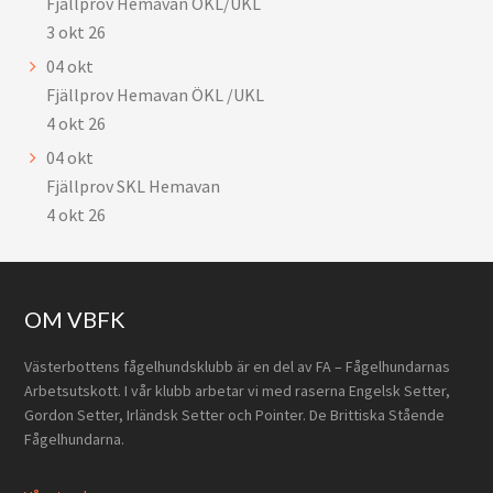
Fjällprov Hemavan ÖKL/UKL
3 okt 26
04
okt
Fjällprov Hemavan ÖKL /UKL
4 okt 26
04
okt
Fjällprov SKL Hemavan
4 okt 26
Footer
OM VBFK
Västerbottens fågelhundsklubb är en del av FA – Fågelhundarnas
Arbetsutskott. I vår klubb arbetar vi med raserna Engelsk Setter,
Gordon Setter, Irländsk Setter och Pointer. De Brittiska Stående
Fågelhundarna.