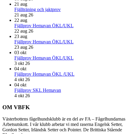
21
aug
Fjällträning och jaktprov
21 aug 26
22
aug
Fjällprov Hemavan ÖKL/UKL
22 aug 26
23
aug
Fjällprov Hemavan ÖKL/UKL
23 aug 26
03
okt
Fjällprov Hemavan ÖKL/UKL
3 okt 26
04
okt
Fjällprov Hemavan ÖKL /UKL
4 okt 26
04
okt
Fjällprov SKL Hemavan
4 okt 26
Footer
OM VBFK
Västerbottens fågelhundsklubb är en del av FA – Fågelhundarnas
Arbetsutskott. I vår klubb arbetar vi med raserna Engelsk Setter,
Gordon Setter, Irländsk Setter och Pointer. De Brittiska Stående