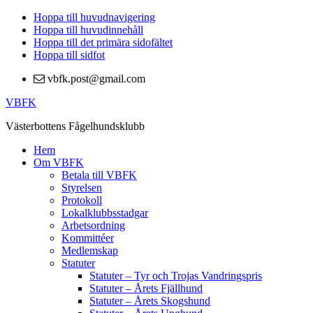
Hoppa till huvudnavigering
Hoppa till huvudinnehåll
Hoppa till det primära sidofältet
Hoppa till sidfot
vbfk.post@gmail.com
VBFK
Västerbottens Fågelhundsklubb
Hem
Om VBFK
Betala till VBFK
Styrelsen
Protokoll
Lokalklubbsstadgar
Arbetsordning
Kommittéer
Medlemskap
Statuter
Statuter – Tyr och Trojas Vandringspris
Statuter – Årets Fjällhund
Statuter – Årets Skogshund