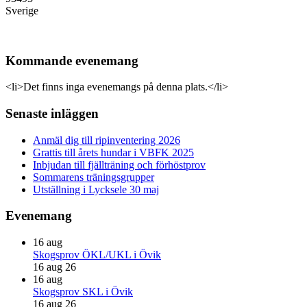
Sverige
Kommande evenemang
<li>Det finns inga evenemangs på denna plats.</li>
Primärt
Senaste inläggen
sidofält
Anmäl dig till ripinventering 2026
Grattis till årets hundar i VBFK 2025
Inbjudan till fjällträning och förhöstprov
Sommarens träningsgrupper
Utställning i Lycksele 30 maj
Evenemang
16
aug
Skogsprov ÖKL/UKL i Övik
16 aug 26
16
aug
Skogsprov SKL i Övik
16 aug 26