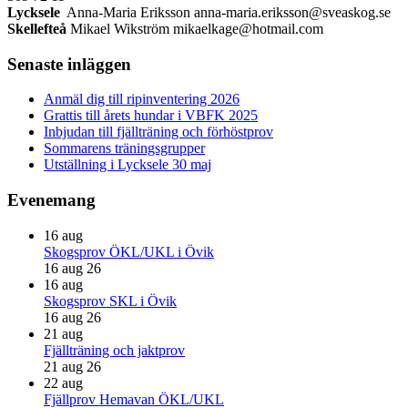
Lycksele
Anna-Maria Eriksson anna-maria.eriksson@sveaskog.se
Skellefteå
Mikael Wikström mikaelkage@hotmail.com
Primärt
Senaste inläggen
sidofält
Anmäl dig till ripinventering 2026
Grattis till årets hundar i VBFK 2025
Inbjudan till fjällträning och förhöstprov
Sommarens träningsgrupper
Utställning i Lycksele 30 maj
Evenemang
16
aug
Skogsprov ÖKL/UKL i Övik
16 aug 26
16
aug
Skogsprov SKL i Övik
16 aug 26
21
aug
Fjällträning och jaktprov
21 aug 26
22
aug
Fjällprov Hemavan ÖKL/UKL