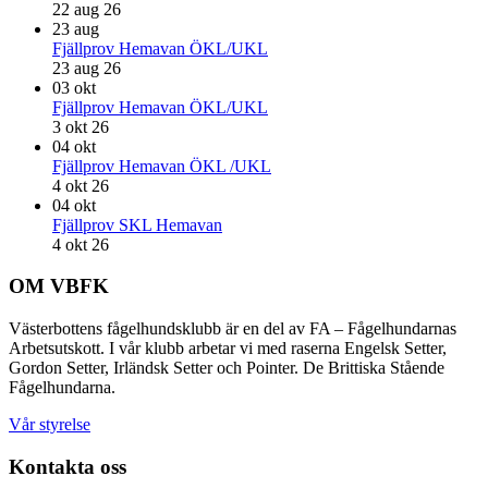
22 aug 26
23
aug
Fjällprov Hemavan ÖKL/UKL
23 aug 26
03
okt
Fjällprov Hemavan ÖKL/UKL
3 okt 26
04
okt
Fjällprov Hemavan ÖKL /UKL
4 okt 26
04
okt
Fjällprov SKL Hemavan
4 okt 26
Footer
OM VBFK
Västerbottens fågelhundsklubb är en del av FA – Fågelhundarnas
Arbetsutskott. I vår klubb arbetar vi med raserna Engelsk Setter,
Gordon Setter, Irländsk Setter och Pointer. De Brittiska Stående
Fågelhundarna.
Vår styrelse
Kontakta oss