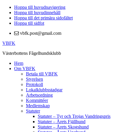
Hoppa till huvudnavigering
Hoppa till huvudinnehåll
Hoppa till det primära sidofältet
Hoppa till sidfot
vbfk.post@gmail.com
VBFK
Västerbottens Fågelhundsklubb
Hem
Om VBFK
Betala till VBFK
Styrelsen
Protokoll
Lokalklubbsstadgar
Arbetsordning
Kommittéer
Medlemskap
Statuter
Statuter – Tyr och Trojas Vandringspris
Statuter – Årets Fjällhund
Statuter – Årets Skogshund