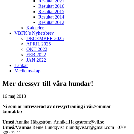
Resultat 2021
Resultat 2016
Resultat 2015
Resultat 2014
Resultat 2012
Kalender
VBFK´s Nyhetsbrev
DECEMBER 2025
APRIL 2025
OKT 2022
FEB 2022
JAN 2022
Länkar
Medlemsskap
Mer dressyr till våra hundar!
16 maj 2013
Ni som är intresserad av dressyrträning i vår/sommar
kontakta:
Umeå
Annika Häggström Annika.Haggstrom@vll.se
Umeå/Vännäs
Reine Lundqvist r.lundqvist.rl@gmail.com 070/
309 72 11