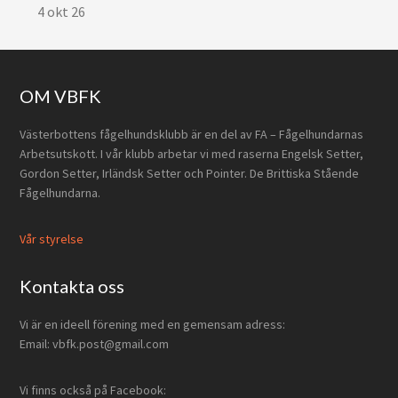
4 okt 26
Footer
OM VBFK
Västerbottens fågelhundsklubb är en del av FA – Fågelhundarnas
Arbetsutskott. I vår klubb arbetar vi med raserna Engelsk Setter,
Gordon Setter, Irländsk Setter och Pointer. De Brittiska Stående
Fågelhundarna.
Vår styrelse
Kontakta oss
Vi är en ideell förening med en gemensam adress:
Email: vbfk.post@gmail.com
Vi finns också på Facebook: