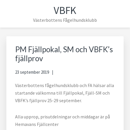
Hoppa
Hoppa
Hoppa
Hoppa
VBFK
till
till
till
till
huvudnavigering
huvudinnehåll
det
sidfot
Västerbottens Fågelhundsklubb
primära
sidofältet
Primärt
sidofält
PM Fjällpokal, SM och VBFK’s
fjällprov
23 september 2019
Västerbottens fågelhundsklubb och FA hälsar alla
startande välkomna till Fjällpokal, Fjäll-SM och
VBFK’s fjällprov 25-29 september.
Alla upprop, prisutdelningar och middagar är på
Hemavans Fjällcenter