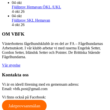
04
okt
Fjällprov Hemavan ÖKL /UKL
4 okt 26
04
okt
Fjällprov SKL Hemavan
4 okt 26
Footer
OM VBFK
Västerbottens fågelhundsklubb är en del av FA – Fågelhundarnas
Arbetsutskott. I vår klubb arbetar vi med raserna Engelsk Setter,
Gordon Setter, Irländsk Setter och Pointer. De Brittiska Stående
Fågelhundarna.
Vår styrelse
Kontakta oss
Vi är en ideell förening med en gemensam adress:
Email: vbfk.post@gmail.com
Vi finns också på Facebook:
Jaktprovsanmälan