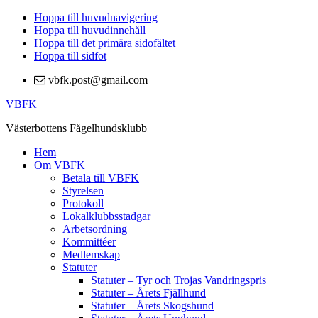
Hoppa till huvudnavigering
Hoppa till huvudinnehåll
Hoppa till det primära sidofältet
Hoppa till sidfot
vbfk.post@gmail.com
VBFK
Västerbottens Fågelhundsklubb
Hem
Om VBFK
Betala till VBFK
Styrelsen
Protokoll
Lokalklubbsstadgar
Arbetsordning
Kommittéer
Medlemskap
Statuter
Statuter – Tyr och Trojas Vandringspris
Statuter – Årets Fjällhund
Statuter – Årets Skogshund