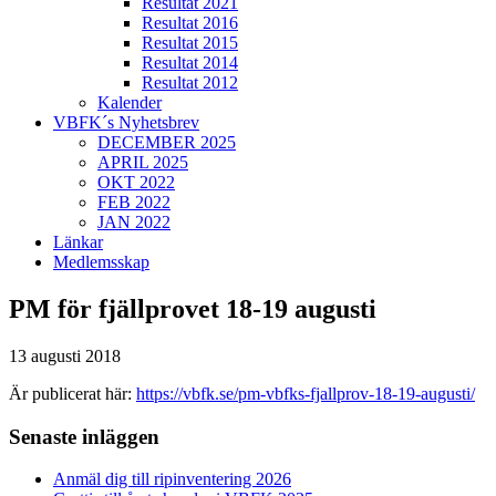
Resultat 2021
Resultat 2016
Resultat 2015
Resultat 2014
Resultat 2012
Kalender
VBFK´s Nyhetsbrev
DECEMBER 2025
APRIL 2025
OKT 2022
FEB 2022
JAN 2022
Länkar
Medlemsskap
PM för fjällprovet 18-19 augusti
13 augusti 2018
Är publicerat här:
https://vbfk.se/pm-vbfks-fjallprov-18-19-augusti/
Primärt
Senaste inläggen
sidofält
Anmäl dig till ripinventering 2026