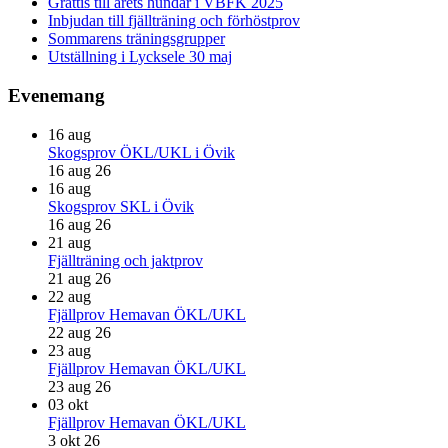
Grattis till årets hundar i VBFK 2025
Inbjudan till fjällträning och förhöstprov
Sommarens träningsgrupper
Utställning i Lycksele 30 maj
Evenemang
16
aug
Skogsprov ÖKL/UKL i Övik
16 aug 26
16
aug
Skogsprov SKL i Övik
16 aug 26
21
aug
Fjällträning och jaktprov
21 aug 26
22
aug
Fjällprov Hemavan ÖKL/UKL
22 aug 26
23
aug
Fjällprov Hemavan ÖKL/UKL
23 aug 26
03
okt
Fjällprov Hemavan ÖKL/UKL
3 okt 26