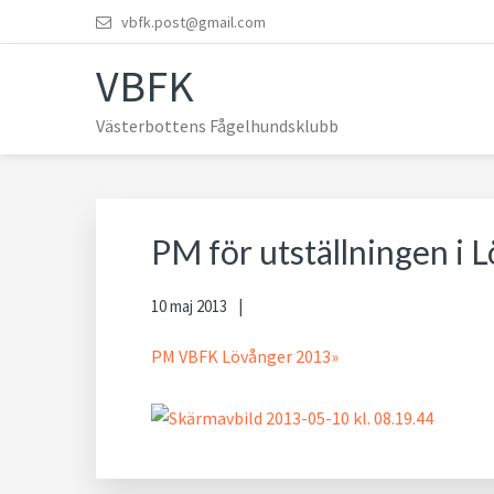
Hoppa
Hoppa
Hoppa
Hoppa
vbfk.post@gmail.com
till
till
till
till
VBFK
huvudnavigering
huvudinnehåll
det
sidfot
primära
Västerbottens Fågelhundsklubb
sidofältet
PM för utställningen i 
10 maj 2013
PM VBFK Lövånger 2013»