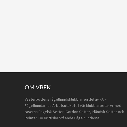
Footer
OM VBFK
Västerbottens fågelhundsklubb är en del av FA –
Fågelhundarnas Arbetsutskott. I vår klubb arbetar vi med
raserna Engelsk Setter, Gordon Setter, Irländsk Setter och
Pointer. De Brittiska Stående Fågelhundarna.