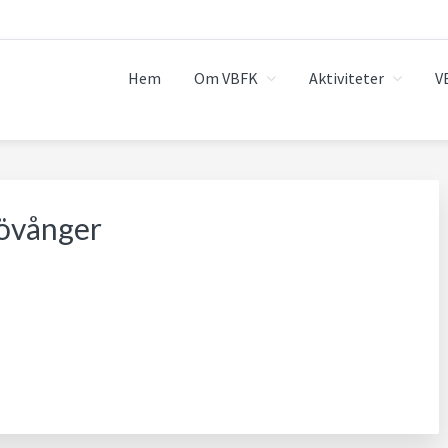
Hem
Om VBFK
Aktiviteter
V
Lövånger