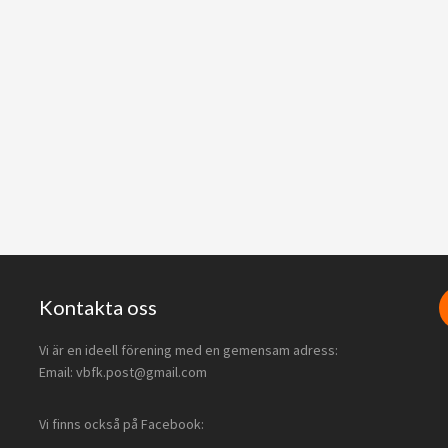
Kontakta oss
Vi är en ideell förening med en gemensam adress:
Email: vbfk.post@gmail.com
Vi finns också på Facebook: