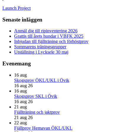
Launch Project
Primärt
Senaste inläggen
sidofält
Anmäl dig till ripinventering 2026
Grattis till årets hundar i VBFK 2025
Inbjudan till fjällträning och förhöstprov
Sommarens träningsgrupper
Utställning i Lycksele 30 maj
Evenemang
16
aug
Skogsprov ÖKL/UKL i Övik
16 aug 26
16
aug
Skogsprov SKL i Övik
16 aug 26
21
aug
Fjällträning och jaktprov
21 aug 26
22
aug
Fjällprov Hemavan ÖKL/UKL