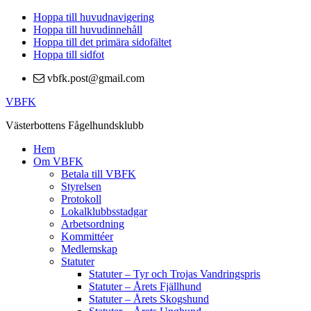
Hoppa till huvudnavigering
Hoppa till huvudinnehåll
Hoppa till det primära sidofältet
Hoppa till sidfot
vbfk.post@gmail.com
VBFK
Västerbottens Fågelhundsklubb
Hem
Om VBFK
Betala till VBFK
Styrelsen
Protokoll
Lokalklubbsstadgar
Arbetsordning
Kommittéer
Medlemskap
Statuter
Statuter – Tyr och Trojas Vandringspris
Statuter – Årets Fjällhund
Statuter – Årets Skogshund