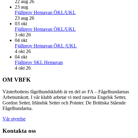
22 aug 26
23
aug
Fjällprov Hemavan ÖKL/UKL
23 aug 26
03
okt
Fjällprov Hemavan ÖKL/UKL
3 okt 26
04
okt
Fjällprov Hemavan ÖKL /UKL
4 okt 26
04
okt
Fjällprov SKL Hemavan
4 okt 26
Footer
OM VBFK
Västerbottens fågelhundsklubb är en del av FA – Fågelhundarnas
Arbetsutskott. I vår klubb arbetar vi med raserna Engelsk Setter,
Gordon Setter, Irländsk Setter och Pointer. De Brittiska Stående
Fågelhundarna.
Vår styrelse
Kontakta oss