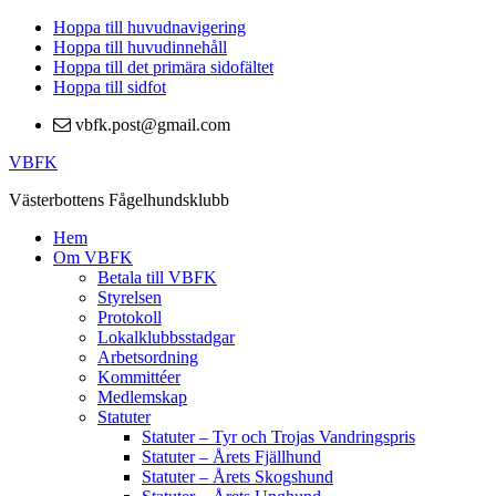
Hoppa till huvudnavigering
Hoppa till huvudinnehåll
Hoppa till det primära sidofältet
Hoppa till sidfot
vbfk.post@gmail.com
VBFK
Västerbottens Fågelhundsklubb
Hem
Om VBFK
Betala till VBFK
Styrelsen
Protokoll
Lokalklubbsstadgar
Arbetsordning
Kommittéer
Medlemskap
Statuter
Statuter – Tyr och Trojas Vandringspris
Statuter – Årets Fjällhund
Statuter – Årets Skogshund