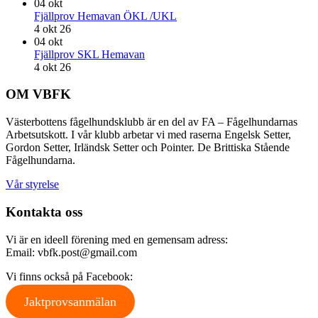
04
okt
Fjällprov Hemavan ÖKL /UKL
4 okt 26
04
okt
Fjällprov SKL Hemavan
4 okt 26
Footer
OM VBFK
Västerbottens fågelhundsklubb är en del av FA – Fågelhundarnas
Arbetsutskott. I vår klubb arbetar vi med raserna Engelsk Setter,
Gordon Setter, Irländsk Setter och Pointer. De Brittiska Stående
Fågelhundarna.
Vår styrelse
Kontakta oss
Vi är en ideell förening med en gemensam adress:
Email: vbfk.post@gmail.com
Vi finns också på Facebook:
Jaktprovsanmälan