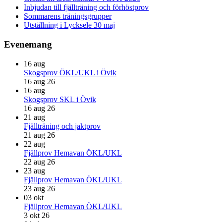
Inbjudan till fjällträning och förhöstprov
Sommarens träningsgrupper
Utställning i Lycksele 30 maj
Evenemang
16
aug
Skogsprov ÖKL/UKL i Övik
16 aug 26
16
aug
Skogsprov SKL i Övik
16 aug 26
21
aug
Fjällträning och jaktprov
21 aug 26
22
aug
Fjällprov Hemavan ÖKL/UKL
22 aug 26
23
aug
Fjällprov Hemavan ÖKL/UKL
23 aug 26
03
okt
Fjällprov Hemavan ÖKL/UKL
3 okt 26