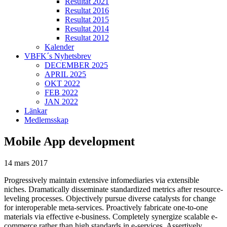
Resultat 2021
Resultat 2016
Resultat 2015
Resultat 2014
Resultat 2012
Kalender
VBFK´s Nyhetsbrev
DECEMBER 2025
APRIL 2025
OKT 2022
FEB 2022
JAN 2022
Länkar
Medlemsskap
Mobile App development
14 mars 2017
Progressively maintain extensive infomediaries via extensible
niches. Dramatically disseminate standardized metrics after resource-
leveling processes. Objectively pursue diverse catalysts for change
for interoperable meta-services. Proactively fabricate one-to-one
materials via effective e-business. Completely synergize scalable e-
commerce rather than high standards in e-services. Assertively