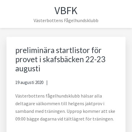
Hoppa
Hoppa
Hoppa
Hoppa
VBFK
till
till
till
till
huvudnavigering
huvudinnehåll
det
sidfot
Västerbottens Fågelhundsklubb
primära
sidofältet
Primärt
sidofält
preliminära startlistor för
provet i skafsbäcken 22-23
augusti
19 augusti 2020
Västerbottens fågelhundsklubb hälsar alla
deltagare välkommen till helgens jaktprov i
samband med träningen. Upprop kommer att ske
09:00 bägge dagarna vid tältlägret för träningen.