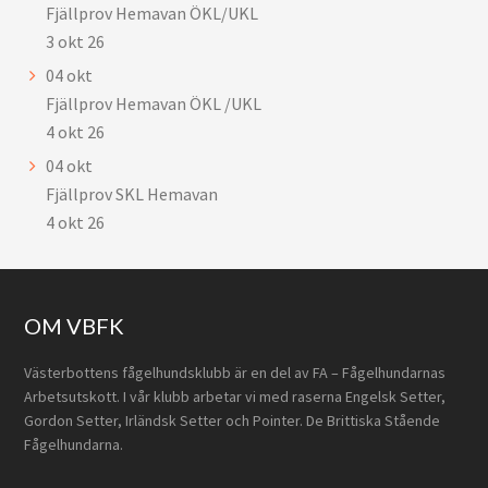
Fjällprov Hemavan ÖKL/UKL
3 okt 26
04
okt
Fjällprov Hemavan ÖKL /UKL
4 okt 26
04
okt
Fjällprov SKL Hemavan
4 okt 26
Footer
OM VBFK
Västerbottens fågelhundsklubb är en del av FA – Fågelhundarnas
Arbetsutskott. I vår klubb arbetar vi med raserna Engelsk Setter,
Gordon Setter, Irländsk Setter och Pointer. De Brittiska Stående
Fågelhundarna.