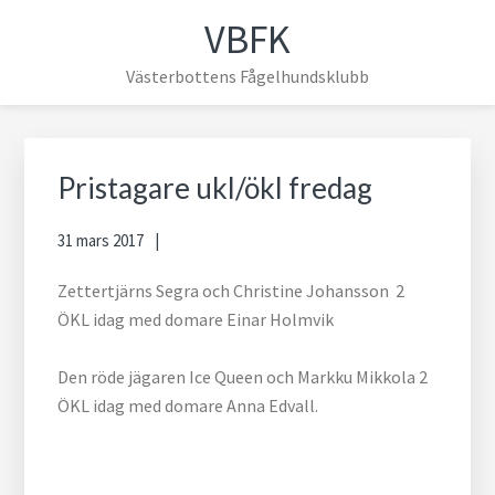
Hoppa
Hoppa
Hoppa
Hoppa
VBFK
till
till
till
till
huvudnavigering
huvudinnehåll
det
sidfot
Västerbottens Fågelhundsklubb
primära
sidofältet
Primärt
sidofält
Pristagare ukl/ökl fredag
31 mars 2017
Zettertjärns Segra och Christine Johansson 2
ÖKL idag med domare Einar Holmvik
Den röde jägaren Ice Queen och Markku Mikkola 2
ÖKL idag med domare Anna Edvall.