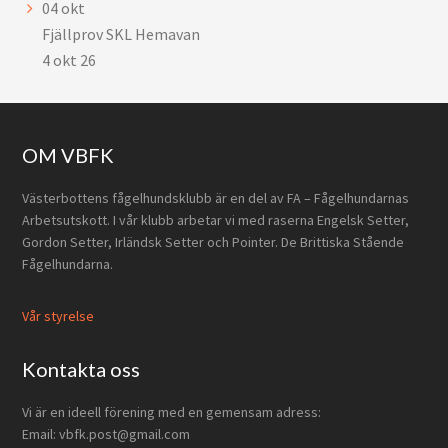
04
okt
Fjällprov SKL Hemavan
4 okt 26
Footer
OM VBFK
Västerbottens fågelhundsklubb är en del av FA – Fågelhundarnas
Arbetsutskott. I vår klubb arbetar vi med raserna Engelsk Setter,
Gordon Setter, Irländsk Setter och Pointer. De Brittiska Stående
Fågelhundarna.
Vår styrelse
Kontakta oss
Vi är en ideell förening med en gemensam adress:
Email: vbfk.post@gmail.com