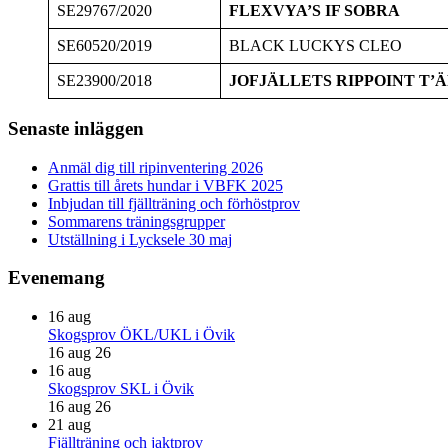
SE29767/2020
FLEXVYA’S IF SOBRA
SE60520/2019
BLACK LUCKYS CLEO
SE23900/2018
JOFJÄLLETS RIPPOINT T’
Primärt
Senaste inläggen
sidofält
Anmäl dig till ripinventering 2026
Grattis till årets hundar i VBFK 2025
Inbjudan till fjällträning och förhöstprov
Sommarens träningsgrupper
Utställning i Lycksele 30 maj
Evenemang
16
aug
Skogsprov ÖKL/UKL i Övik
16 aug 26
16
aug
Skogsprov SKL i Övik
16 aug 26
21
aug
Fjällträning och jaktprov