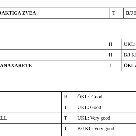
DAKTIGA ZVEA
T
B/J 
H
UKL: 
H
B/J K
 ANAXARETE
T
ÖKL: 
H
ÖKL: Good
T
UKL: Good
ELL
T
UKL: Very good
T
B/J KL: Very good