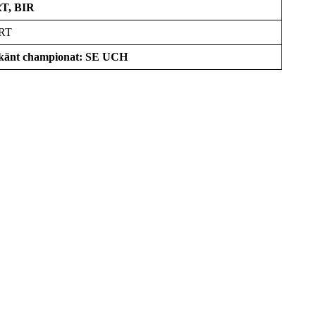
RT, BIR
ERT
dkänt championat: SE UCH