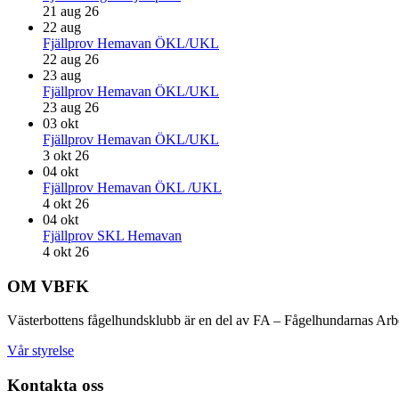
21 aug 26
22
aug
Fjällprov Hemavan ÖKL/UKL
22 aug 26
23
aug
Fjällprov Hemavan ÖKL/UKL
23 aug 26
03
okt
Fjällprov Hemavan ÖKL/UKL
3 okt 26
04
okt
Fjällprov Hemavan ÖKL /UKL
4 okt 26
04
okt
Fjällprov SKL Hemavan
4 okt 26
Footer
OM VBFK
Västerbottens fågelhundsklubb är en del av FA – Fågelhundarnas Arbets
Vår styrelse
Kontakta oss