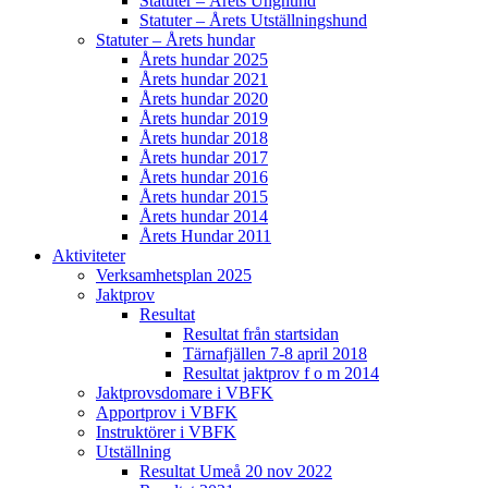
Statuter – Årets Unghund
Statuter – Årets Utställningshund
Statuter – Årets hundar
Årets hundar 2025
Årets hundar 2021
Årets hundar 2020
Årets hundar 2019
Årets hundar 2018
Årets hundar 2017
Årets hundar 2016
Årets hundar 2015
Årets hundar 2014
Årets Hundar 2011
Aktiviteter
Verksamhetsplan 2025
Jaktprov
Resultat
Resultat från startsidan
Tärnafjällen 7-8 april 2018
Resultat jaktprov f o m 2014
Jaktprovsdomare i VBFK
Apportprov i VBFK
Instruktörer i VBFK
Utställning
Resultat Umeå 20 nov 2022