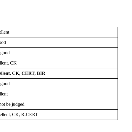
llent
ood
 good
llent, CK
ellent, CK, CERT, BIR
 good
lent
not be judged
llent, CK, R-CERT