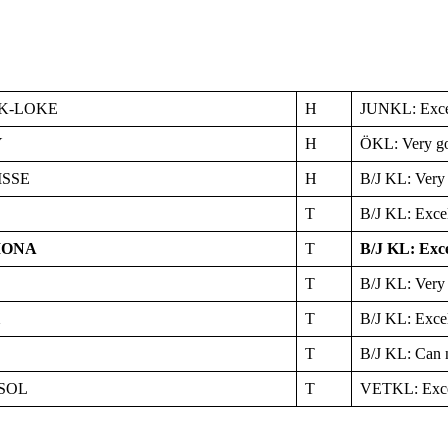
K-LOKE
H
JUNKL: Exce
Y
H
ÖKL: Very g
ISSE
H
B/J KL: Very
T
B/J KL: Exce
IONA
T
B/J KL: Exc
T
B/J KL: Very
X
T
B/J KL: Excel
T
B/J KL: Can 
SOL
T
VETKL: Exce