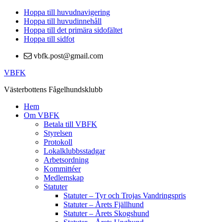
Hoppa till huvudnavigering
Hoppa till huvudinnehåll
Hoppa till det primära sidofältet
Hoppa till sidfot
vbfk.post@gmail.com
VBFK
Västerbottens Fågelhundsklubb
Hem
Om VBFK
Betala till VBFK
Styrelsen
Protokoll
Lokalklubbsstadgar
Arbetsordning
Kommittéer
Medlemskap
Statuter
Statuter – Tyr och Trojas Vandringspris
Statuter – Årets Fjällhund
Statuter – Årets Skogshund