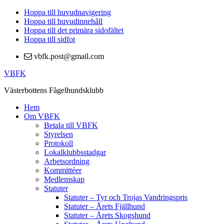
Hoppa till huvudnavigering
Hoppa till huvudinnehåll
Hoppa till det primära sidofältet
Hoppa till sidfot
vbfk.post@gmail.com
VBFK
Västerbottens Fågelhundsklubb
Hem
Om VBFK
Betala till VBFK
Styrelsen
Protokoll
Lokalklubbsstadgar
Arbetsordning
Kommittéer
Medlemskap
Statuter
Statuter – Tyr och Trojas Vandringspris
Statuter – Årets Fjällhund
Statuter – Årets Skogshund