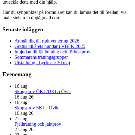
utveckla detta med din hjälp.
Har du synpunkter på formuläret kan du lämna det till Stellan, via
mail: stellan.fa.du@gmail.com
Primärt
Senaste inläggen
sidofält
Anmäl dig till ripinventering 2026
Grattis till årets hundar i VBFK 2025
Inbjudan till fjällträning och förhöstprov
Sommarens träningsgrupper
Utställning i Lycksele 30 maj
Evenemang
16
aug
Skogsprov ÖKL/UKL i Övik
16 aug 26
16
aug
Skogsprov SKL i Övik
16 aug 26
21
aug
Fjällträning och jaktprov
21 aug 26
22
aug