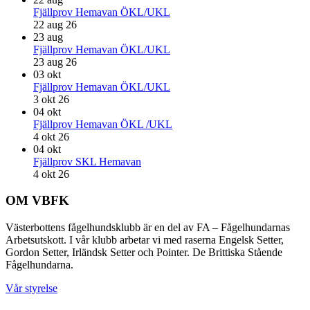
Fjällprov Hemavan ÖKL/UKL
22 aug 26
23
aug
Fjällprov Hemavan ÖKL/UKL
23 aug 26
03
okt
Fjällprov Hemavan ÖKL/UKL
3 okt 26
04
okt
Fjällprov Hemavan ÖKL /UKL
4 okt 26
04
okt
Fjällprov SKL Hemavan
4 okt 26
Footer
OM VBFK
Västerbottens fågelhundsklubb är en del av FA – Fågelhundarnas
Arbetsutskott. I vår klubb arbetar vi med raserna Engelsk Setter,
Gordon Setter, Irländsk Setter och Pointer. De Brittiska Stående
Fågelhundarna.
Vår styrelse