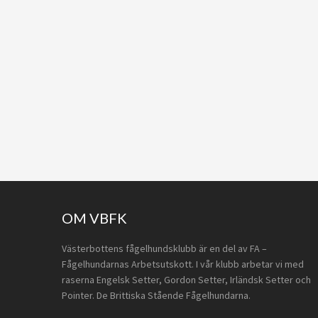
Footer
OM VBFK
Västerbottens fågelhundsklubb är en del av FA –
Fågelhundarnas Arbetsutskott. I vår klubb arbetar vi med
raserna Engelsk Setter, Gordon Setter, Irländsk Setter och
Pointer. De Brittiska Stående Fågelhundarna.