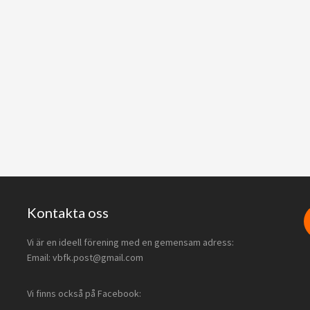
Kontakta oss
Vi är en ideell förening med en gemensam adress:
Email: vbfk.post@gmail.com
Vi finns också på Facebook: