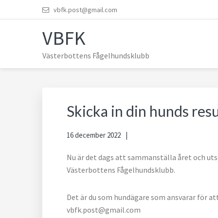
Hoppa
Hoppa
Hoppa
Hoppa
vbfk.post@gmail.com
till
till
till
till
VBFK
huvudnavigering
huvudinnehåll
det
sidfot
primära
Västerbottens Fågelhundsklubb
sidofältet
Skicka in din hunds resu
16 december 2022
Nu är det dags att sammanställa året och uts
Västerbottens Fågelhundsklubb.
Det är du som hundägare som ansvarar för att 
vbfk.post@gmail.com